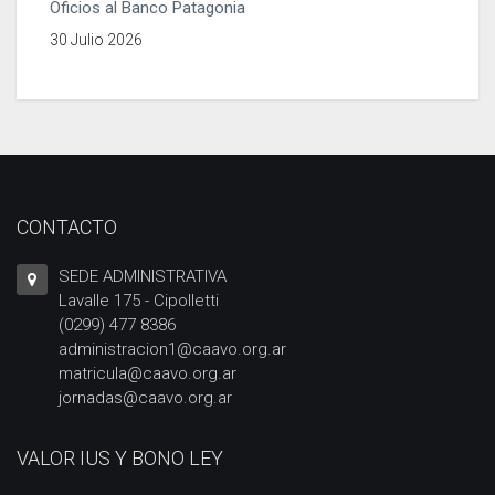
Oficios al Banco Patagonia
30 Julio 2026
CONTACTO
SEDE ADMINISTRATIVA
Lavalle 175 - Cipolletti
(0299) 477 8386
administracion1@caavo.org.ar
matricula@caavo.org.ar
jornadas@caavo.org.ar
VALOR IUS Y BONO LEY