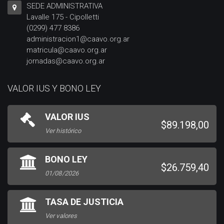
SEDE ADMINISTRATIVA
Lavalle 175 - Cipolletti
(0299) 477 8386
administracion1@caavo.org.ar
matricula@caavo.org.ar
jornadas@caavo.org.ar
VALOR IUS Y BONO LEY
VALOR IUS
$89.198,00
Ver histórico
BONO LEY
$26.759,40
01/08/2026
TASA DE JUSTICIA
Ver valores