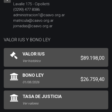
Lavalle 175 - Cipolletti
(0299) 477 8386
administracion1@caavo.org.ar
matricula@caavo.org.ar
jornadas@caavo.org.ar
VALOR IUS Y BONO LEY
VALOR IUS
$89.198,00
Ver histórico
BONO LEY
$26.759,40
01/08/2026
TASA DE JUSTICIA
Ver valores