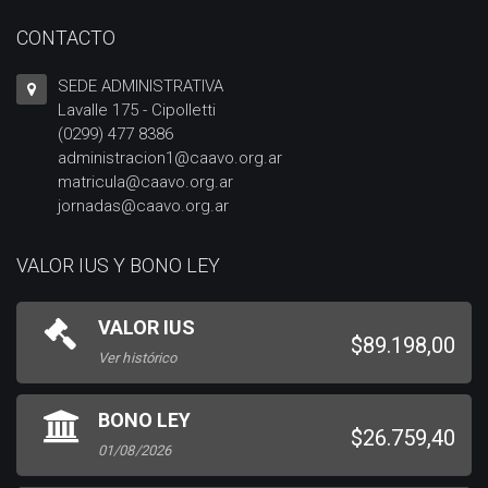
CONTACTO
SEDE ADMINISTRATIVA
Lavalle 175 - Cipolletti
(0299) 477 8386
administracion1@caavo.org.ar
matricula@caavo.org.ar
jornadas@caavo.org.ar
VALOR IUS Y BONO LEY
VALOR IUS
$89.198,00
Ver histórico
BONO LEY
$26.759,40
01/08/2026